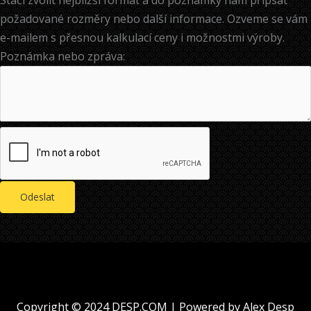
a
požadované rozměry nebo další informace. Ozveme se vám
i
e-mailem s přesnou kalkulací ceny i možnostmi výroby.
l
Poznámka nebo zpráva:
:
Odeslat
Copyright © 2024 DESP.COM | Powered by Alex Desp