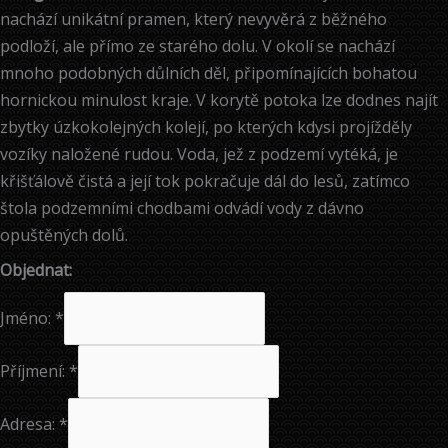
nachází unikátní pramen, který nevyvěrá z běžného
podloží, ale přímo ze starého dolu. V okolí se nachází
mnoho podobných důlních děl, připomínajících bohatou
hornickou minulost kraje. V korytě potoka lze dodnes najít
zbytky úzkokolejných kolejí, po kterých kdysi projížděly
vozíky naložené rudou. Voda, jež z podzemí vytéká, je
křišťálově čistá a její tok pokračuje dál do lesů, zatímco
štola podzemními chodbami odvádí vody z dávno
opuštěných dolů.
Objednat:
Jméno:
*
Příjmení:
*
Adresa:
*