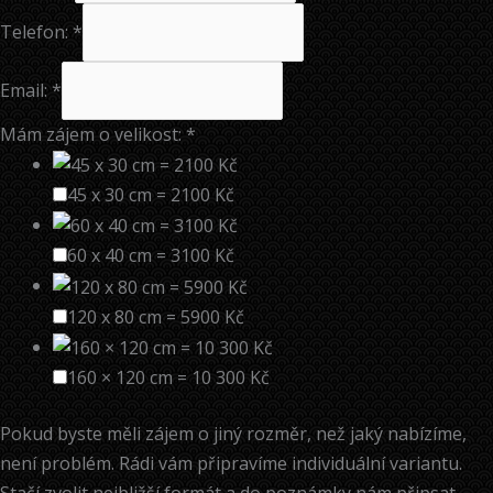
Telefon:
*
A
Email:
*
d
Mám zájem o velikost:
*
r
e
s
45 x 30 cm = 2100 Kč
a
:
60 x 40 cm = 3100 Kč
J
m
120 x 80 cm = 5900 Kč
é
n
160 × 120 cm = 10 300 Kč
o
:
Pokud byste měli zájem o jiný rozměr, než jaký nabízíme,
E
není problém. Rádi vám připravíme individuální variantu.
m
Stačí zvolit nejbližší formát a do poznámky nám připsat