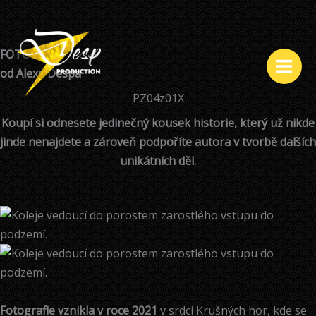
Přeskočit
na
FOTOBRAZ
obsah
od Alexe Despa
Main
PZ04z01X
Men
Koupí si odnesete jedinečný kousek historie, který už nikde
jinde nenajdete a zároveň podpoříte autora v tvorbě dalších
unikátních děl.
Fotografie vznikla v roce 2021
v srdci Krušných hor, kde se