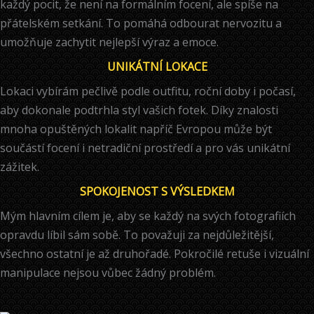
každý pocit, že není na formálním focení, ale spíše na
přátelském setkání. To pomáhá odbourat nervozitu a
umožňuje zachytit nejlepší výraz a emoce.
UNIKÁTNÍ LOKACE
Lokaci vybírám pečlivě podle outfitu, roční doby i počasí,
aby dokonale podtrhla styl vašich fotek. Díky znalosti
mnoha opuštěných lokalit napříč Evropou může být
součástí focení i netradiční prostředí a pro vás unikátní
zážitek.
SPOKOJENOST
S VÝSLEDKEM
Mým hlavním cílem je, aby se každý na svých fotografiích
opravdu líbil sám sobě. To považuji za nejdůležitější,
všechno ostatní je až druhořadé. Pokročilé retuše i vizuální
manipulace nejsou vůbec žádný problém.